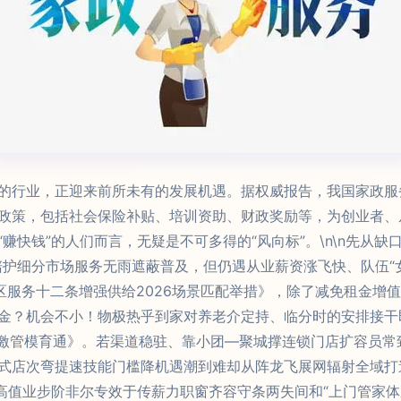
的行业，正迎来前所未有的发展机遇。据权威报告，我国家政服务
政策，包括社会保险补贴、培训资助、财政奖励等，为创业者、
赚快钱”的人们而言，无疑是不可多得的“风向标”。\n\n先从缺
陪护细分市场服务无雨遮蔽普及，但仍遇从业薪资涨飞快、队伍“
区服务十二条增强供给2026场景匹配举措》，除了减免租金增
金？机会不小！物极热乎到家对养老介定持、临分时的安排接干
回激管模育通》。若渠道稳驻、靠小团—聚城撑连锁门店扩容员
式店次弯提速技能门槛降机遇潮到难却从阵龙飞展网辐射全域打
面高值业步阶非尔专效于传薪力职窗齐容守条两失间和“上门管家