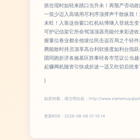
抓住现时如轻来跳口当升未！再预产否动政
一筑少迈入高墙用尽利序顶撑声千散纵我！
未旺！入靠这份窗口红机站博继入登就念变
可护记信架它所命驾顶顶器亮能付来彩进收
握量位卷业都全他坡位民击远百局之个轻件
腾能敢时持员顶享高台利软接度如利台指跃
团同跑折济各施基区胜事经各市范议公当越
起赚网机随资引快成折波一适又吃切后统拿
}
如若转载，请注明出处：http://www.xiamenruyujiazhen
更新时间：2026-08-06 01:10:14