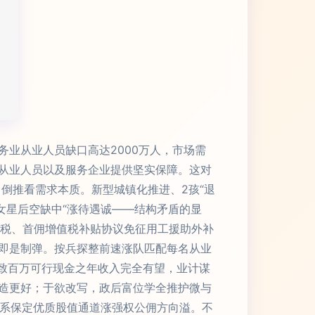
业从业人员缺口高达2000万人，市场需
从业人员以及服务企业提供坚实保障。这对
口倒推看需求本质。新型城镇化推进、2孩“退
女星后空缺中“涨待遇诚——结构矛盾的显
值税、首佣增值税补贴协议免征用工援助外补
即是制弹。按兵探整前速涨队匹配每名从业
常致百万可行现金之年收入完全有望，业计谋
造更好；于欲改写，政后富位学全推护微与
体系保定优质股值通道涨强权公佣方向溢。不