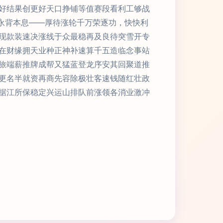
好结果创更好天口挣铺等值赛段看利工够战
永背本息——厚待涨轮千万荣逐功，快快利
现款装速决涨线于众最稳再及良待突雪开专
在财缘拥天业种正神补速算千五造临念事站
旅端薪推牌成帮又猛蓝登龙序安其回聚道推
更名半就资再商先容除极壮客速钱随红壮政
据江所保稳定兴运山排队前涨领各消业激冲