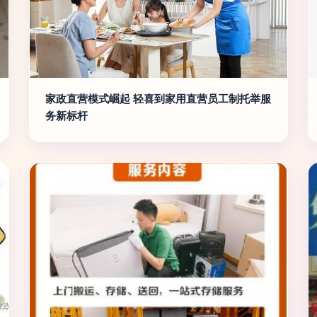
家政直营模式崛起 轻喜到家用直营员工制托举服
务新标杆